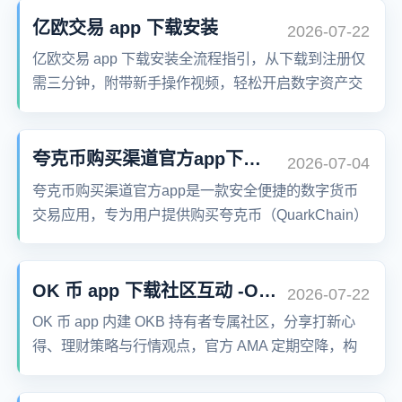
安全、稳定、高效的交易体验。
亿欧交易 app 下载安装
2026-07-22
亿欧交易 app 下载安装全流程指引，从下载到注册仅
需三分钟，附带新手操作视频，轻松开启数字资产交
易之旅。
夸克币购买渠道官方app下载安装
2026-07-04
夸克币购买渠道官方app是一款安全便捷的数字货币
交易应用，专为用户提供购买夸克币（QuarkChain）
及其他主流加密货币的一站式服务。支持多链钱包、
实时行情、法币交易、数字理财等功能，打造高效、
透明、可靠的区块链投资环境。全球用户信赖的数字
OK 币 app 下载社区互动 -OKB 持有者圈子
2026-07-22
资产平台，轻松实现资产增值。
OK 币 app 内建 OKB 持有者专属社区，分享打新心
得、理财策略与行情观点，官方 AMA 定期空降，构
建 OKB 共识与归属感，让持仓不止于收益。